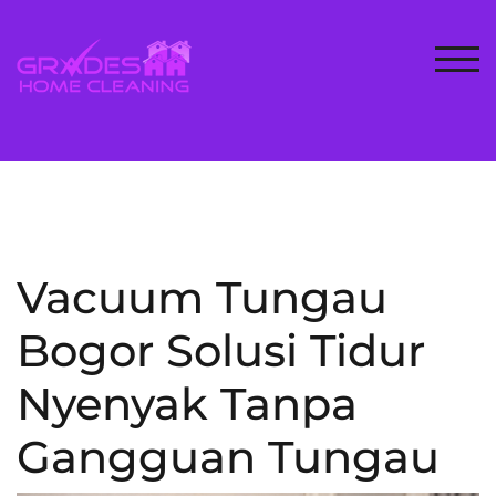
Skip
to
content
TOG
Vacuum Tungau
Bogor Solusi Tidur
Nyenyak Tanpa
Gangguan Tungau