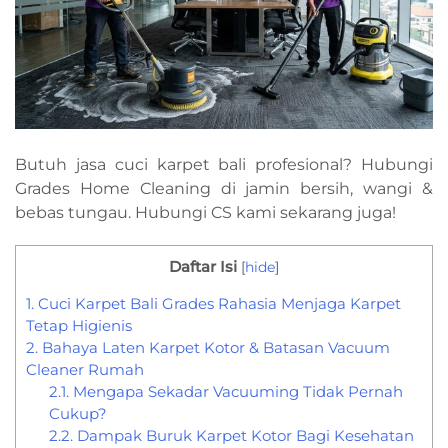
Butuh jasa cuci karpet bali profesional? Hubungi
Grades Home Cleaning di jamin bersih, wangi &
bebas tungau. Hubungi CS kami sekarang juga!
Daftar Isi
[
hide
]
1.
Cuci Karpet Bali Grades Rahasia Menjaga Karpet
Tetap Higienis
2.
Bahaya Laten Karpet Kotor & Batasan Vacuum
Cleaner Rumah
2.1.
Mengapa Sekadar Vacuuming Tidak Pernah
Cukup?
2.2.
Dampak Buruk Karpet Kotor Bagi Kesehatan