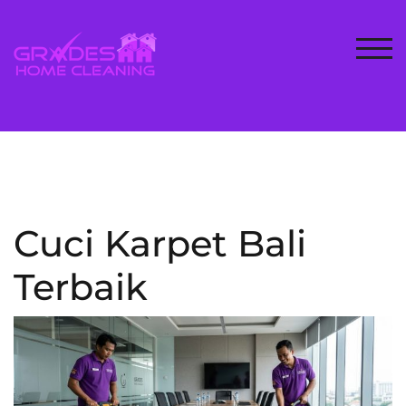
Skip
to
content
TOG
Cuci Karpet Bali
Terbaik