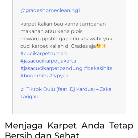
@gradeshomecleaning1
karpet kalian bau karna tumpahan
makanan atau kena pipis
hewan,uppshh ga perlu khawatir yuk
cuci karpet kalian di Grades aja
#cucikarpetrumah
#jasacucikarpetjakarta
#jasacucikarpetbandung
#bekasihits
#bogorhits
#fypyaa
♬ Tiktok Dulu (feat. Dj Kardus) – Zaka
Tarigan
Menjaga Karpet Anda Tetap
Bersih dan Sehat