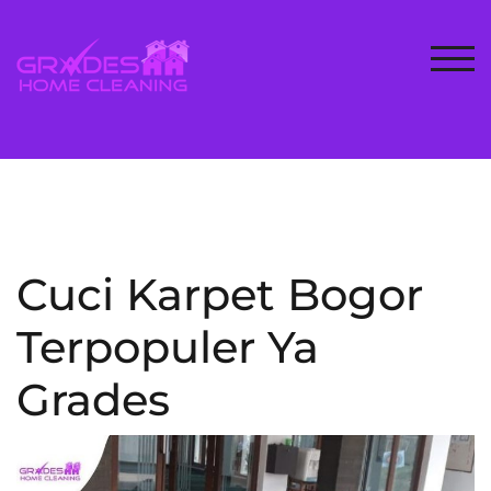
Skip
to
content
TOG
Cuci Karpet Bogor
Terpopuler Ya
Grades