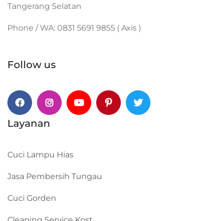
Tangerang Selatan
Phone / WA: 0831 5691 9855 ( Axis )
Follow us
Facebook
Instagram
Youtube
Pinterest
Twitter
Layanan
Cuci Lampu Hias
Jasa Pembersih Tungau
Cuci Gorden
Cleaning Service Kost