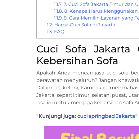
1.1.7.
7. Cuci Sofa Jakarta Timur dan U
1.1.8.
8. Kenapa Harus Menggunakan J
1.1.9.
9. Cara Memilih Layanan yang T
1.2.
Harga Cuci Sofa di Jakarta
1.3.
FAQ
Cuci Sofa Jakarta 
Kebersihan Sofa
Apakah Anda mencari jasa cuci sofa ber
perawatan menyeluruh? Jangan khawatir,
Dalam artikel ini, kami akan membahas 
Jakarta, seperti timur, selatan, pusat, u
jasa ini untuk menjaga kebersihan sofa A
“Kunjungi juga:
cuci springbed Jakarta
“