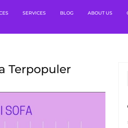
CES
SERVICES
BLOG
ABOUT US
a Terpopuler