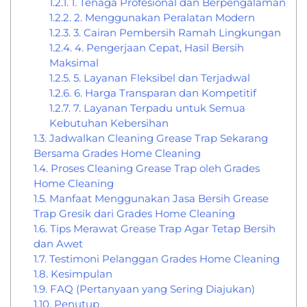
1.2.1.
1. Tenaga Profesional dan Berpengalaman
1.2.2.
2. Menggunakan Peralatan Modern
1.2.3.
3. Cairan Pembersih Ramah Lingkungan
1.2.4.
4. Pengerjaan Cepat, Hasil Bersih
Maksimal
1.2.5.
5. Layanan Fleksibel dan Terjadwal
1.2.6.
6. Harga Transparan dan Kompetitif
1.2.7.
7. Layanan Terpadu untuk Semua
Kebutuhan Kebersihan
1.3.
Jadwalkan Cleaning Grease Trap Sekarang
Bersama Grades Home Cleaning
1.4.
Proses Cleaning Grease Trap oleh Grades
Home Cleaning
1.5.
Manfaat Menggunakan Jasa Bersih Grease
Trap Gresik dari Grades Home Cleaning
1.6.
Tips Merawat Grease Trap Agar Tetap Bersih
dan Awet
1.7.
Testimoni Pelanggan Grades Home Cleaning
1.8.
Kesimpulan
1.9.
FAQ (Pertanyaan yang Sering Diajukan)
1.10.
Penutup