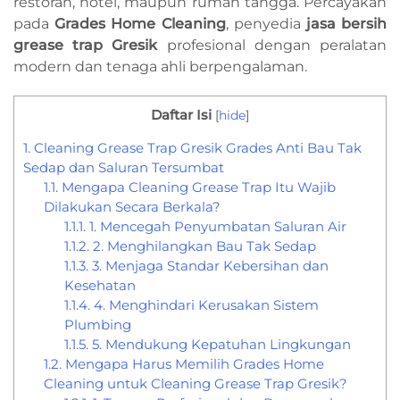
restoran, hotel, maupun rumah tangga. Percayakan
pada
Grades Home Cleaning
, penyedia
jasa bersih
grease trap Gresik
profesional dengan peralatan
modern dan tenaga ahli berpengalaman.
Daftar Isi
[
hide
]
1.
Cleaning Grease Trap Gresik Grades Anti Bau Tak
Sedap dan Saluran Tersumbat
1.1.
Mengapa Cleaning Grease Trap Itu Wajib
Dilakukan Secara Berkala?
1.1.1.
1. Mencegah Penyumbatan Saluran Air
1.1.2.
2. Menghilangkan Bau Tak Sedap
1.1.3.
3. Menjaga Standar Kebersihan dan
Kesehatan
1.1.4.
4. Menghindari Kerusakan Sistem
Plumbing
1.1.5.
5. Mendukung Kepatuhan Lingkungan
1.2.
Mengapa Harus Memilih Grades Home
Cleaning untuk Cleaning Grease Trap Gresik?