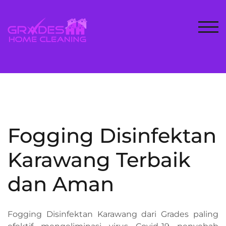
Skip
to
content
TOG
Fogging Disinfektan
Karawang Terbaik
dan Aman
Fogging Disinfektan Karawang dari Grades paling